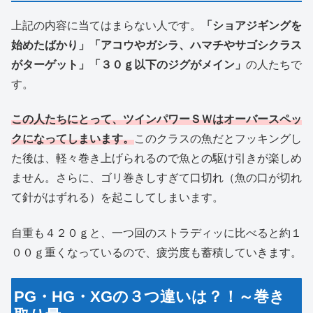
上記の内容に当てはまらない人です。
「ショアジギングを
始めたばかり」「アコウやガシラ、ハマチやサゴシクラス
がターゲット」
「３０ｇ以下のジグがメイン」
の人たちで
す。
この人たちにとって、ツインパワーＳＷはオーバースペッ
クになってしまいます。
このクラスの魚だとフッキングし
た後は、軽々巻き上げられるので魚との駆け引きが楽しめ
ません。さらに、ゴリ巻きしすぎて口切れ（魚の口が切れ
て針がはずれる）を起こしてしまいます。
自重も４２０ｇと、一つ回のストラディッに比べると約１
００ｇ重くなっているので、疲労度も蓄積していきます。
PG・HG・XGの３つ違いは？！～巻き