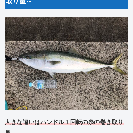
取り量～
大きな違いはハンドル１回転の糸
の
巻き取り
量