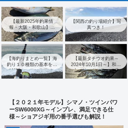
【最新2025年釣果情
【関西の釣り場紹介】写
報・大阪・和歌山】青
真つき！
物・太刀魚・タコ・エギ
ング・キスなど！
【海釣りまとめ一覧】海
【最新タチウオ釣果～
釣り１０種類の基本を全
2024年10月1日～】和歌
て解説！エサ、仕掛け、
山マリーナシティで爆
時期、おすすめ度も紹
釣！釣果アップの秘訣紹
介！
介！
【２０２１年モデル】シマノ・ツインパワ
ーSW6000XG～インプレ、満足できる仕
様～ショアジギ用の番手選びも解説！