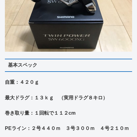
基本スペック
自重：４２０ｇ
最大ドラグ：１３ｋｇ （実用ドラグ８キロ）
巻き取り量：１回転で１１２
cm
PEライン：２
号
４４０ｍ ３号３００ｍ ４号２１０ｍ