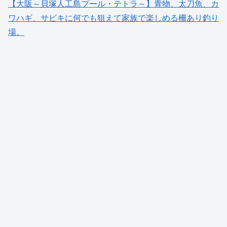
【大阪～貝塚人工島プール・テトラ～】青物、太刀魚、カ
ワハギ、サビキに何でも狙えて家族で楽しめる柵あり釣り
場。