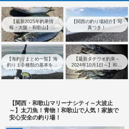
【最新2025年釣果情
【関西の釣り場紹介】写
報・大阪・和歌山】青
真つき！
物・太刀魚・タコ・エギ
ング・キスなど！
【海釣りまとめ一覧】海
【最新タチウオ釣果～
釣り１０種類の基本を全
2024年10月1日～】和歌
て解説！エサ、仕掛け、
山マリーナシティで爆
時期、おすすめ度も紹
釣！釣果アップの秘訣紹
介！
介！
【関西・和歌山マリーナシティ～大波止
～】太刀魚！青物！和歌山で人気！家族で
安心安全の釣り場！