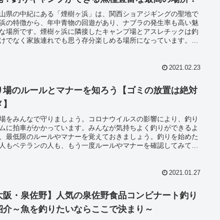
山県の中紀にある「煙樹ヶ浜」は、関西ショアジギングの聖地で
浜の特徴から、年中青物の回遊があり、ナブラの発生率も高い魅
な場所です。煙樹ヶ浜に隣接したキャンプ場とアスレチックは釣
けでなく家族連れでも思う存分楽しめる場所になっています。釣
キャンプを愛する人は知っておくねき場所です。
2021.02.23
り場のルールとマナーを知ろう【ゴミの放置は絶対
メ】
場をみんなで守りましょう。コロナウイルスの影響により、釣り
ムに拍車がかかっています。みんなが気持ちよく釣りができるよ
、最低限のルールやマナーを覚えておきましょう。釣りを始めた
人もベテランの人も、もう一度ルールやマナーを確認してみてく
い。特にゴミ問題が深刻化しています。
2021.01.27
大阪・泉佐野】人気の泉佐野食品コンビナート釣り
紹介～魚を釣りたいならここで決まり～