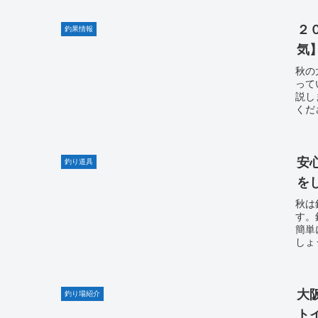
２
釣果情報
気
秋の
って
説し
くだ
安
釣り道具
を
秋は
す。
簡単
しょ
大
釣り場紹介
ト