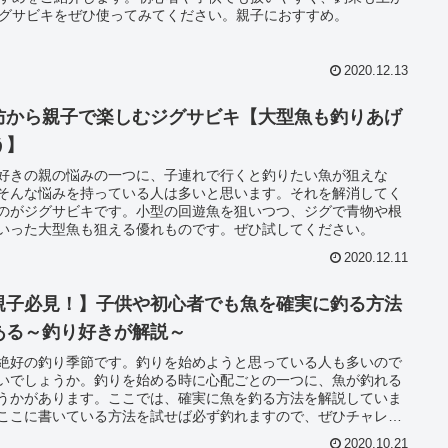
グサビキをぜひ使ってみてください。親子におすすめ。
2020.12.13
防から親子で楽しむジグサビキ【大型魚も釣りあげ
う】
好きの親の悩みの一つに、子連れで行くと釣りたい魚が狙えな
そんな悩みを持っている人は多いと思います。それを解消してく
のがジグサビキです。小型の回遊魚を狙いつつ、ジグで青物や根
いった大型魚も狙える優れものです。ぜひ試してください。
2020.12.11
親子必見！】子供や初心者でも魚を確実に釣る方法
ある～釣り好きが解説～
絶好の釣り季節です。釣りを始めようと思っている人も多いので
いでしょうか。釣りを始める時に心配ごとの一つに、魚が釣れる
うかがあります。ここでは、確実に魚を釣る方法を解説していま
ここに書いている方法を試せば必ず釣れますので、ぜひチャレン
てみてください。
2020.10.21