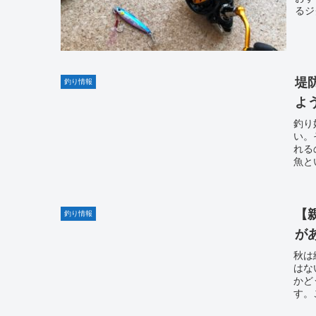
るジ
堤
釣り情報
よ
釣り
い。
れる
魚と
【
釣り情報
が
秋は
はな
かど
す。
ジし