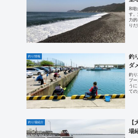
和歌
す。
力的
りだ
りと
釣
釣り情報
ダ
釣り
ブー
うに
ての
ださ
【
釣り場紹介
場