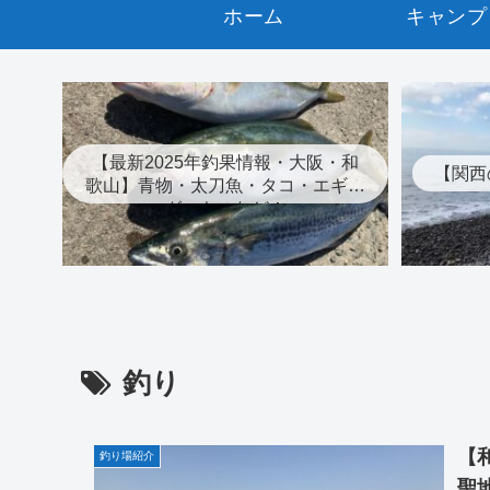
ホーム
キャンプ
【最新2025年釣果情報・大阪・和
【関西
歌山】青物・太刀魚・タコ・エギン
グ・キスなど！
釣り
【
釣り場紹介
聖