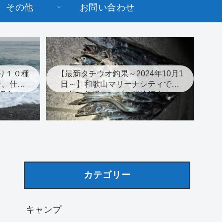
その他
お問い合わせ
り１０種
【最新タチウオ釣果～2024年10月1
サ、仕掛
日～】和歌山マリーナシティで爆
紹介！
釣！釣果アップの秘訣紹介！
カテゴリー
キャンプ