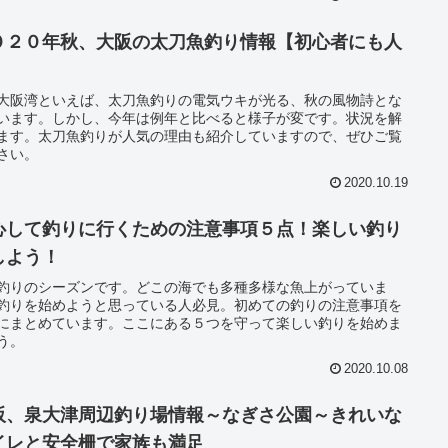
０２０年秋、大阪の太刀魚釣り情報【初心者にも人
】
大阪湾といえば、太刀魚釣りの電気ウキが光る、秋の風物詩とな
います。しかし、今年は例年と比べると様子が変です。状況を解
ます。太刀魚釣りが人気の理由も紹介していますので、ぜひご覧
さい。
2020.10.19
心して釣りに行くための注意事項５点！楽しい釣り
しよう！
釣りのシーズンです。どこの海でも多種多様な魚上がっていま
釣りを始めようと思っている人必見。初めての釣りの注意事項を
にまとめています。ここにある５つを守って楽しい釣りを始めま
う。
2020.10.08
阪、泉大津周辺釣り場情報～なぎさ公園～きれいな
イレと安全柵で家族も満足