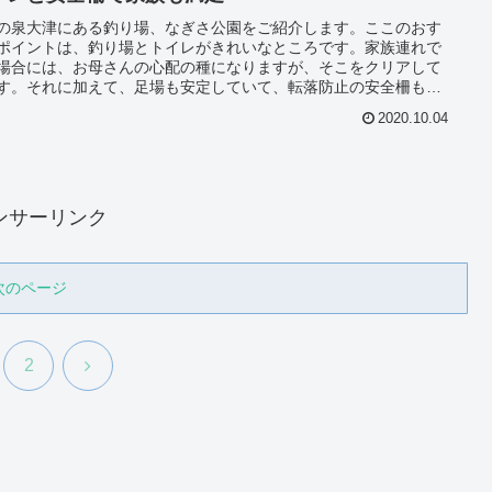
の泉大津にある釣り場、なぎさ公園をご紹介します。ここのおす
ポイントは、釣り場とトイレがきれいなところです。家族連れで
場合には、お母さんの心配の種になりますが、そこをクリアして
す。それに加えて、足場も安定していて、転落防止の安全柵もあ
で、ファミリーにもってこいの場所です。ぜひいってみてくださ
2020.10.04
ンサーリンク
次のページ
次
2
へ