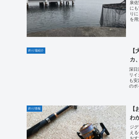
泉佐
にも
りに
を用
【
釣り場紹介
カ
深日
リイ
も安
のポ
【
釣り情報
わ
ジグ
える
おす