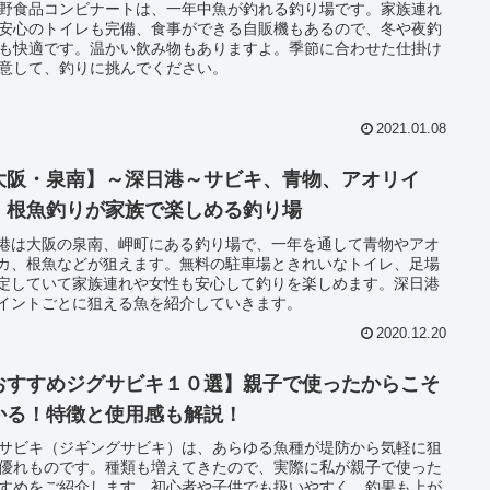
野食品コンビナートは、一年中魚が釣れる釣り場です。家族連れ
安心のトイレも完備、食事ができる自販機もあるので、冬や夜釣
も快適です。温かい飲み物もありますよ。季節に合わせた仕掛け
意して、釣りに挑んでください。
2021.01.08
大阪・泉南】～深日港～サビキ、青物、アオリイ
、根魚釣りが家族で楽しめる釣り場
港は大阪の泉南、岬町にある釣り場で、一年を通して青物やアオ
カ、根魚などが狙えます。無料の駐車場ときれいなトイレ、足場
定していて家族連れや女性も安心して釣りを楽しめます。深日港
イントごとに狙える魚を紹介していきます。
2020.12.20
おすすめジグサビキ１０選】親子で使ったからこそ
かる！特徴と使用感も解説！
サビキ（ジギングサビキ）は、あらゆる魚種が堤防から気軽に狙
優れものです。種類も増えてきたので、実際に私が親子で使った
すめをご紹介します。初心者や子供でも扱いやすく、釣果も上が