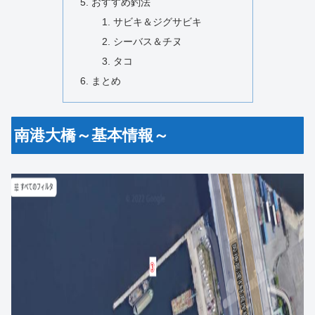
おすすめ釣法
サビキ＆ジグサビキ
シーバス＆チヌ
タコ
まとめ
南港大橋～基本情報～