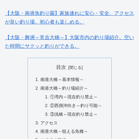
【大阪・南港魚釣り園】家族連れに安心・安全、アクセス
が良い釣り場。初心者も楽しめる。
【大阪・舞洲～常吉大橋～】大阪市内の釣り場紹介。空い
た時間にサクッと釣りができる。
目次
南港大橋～基本情報～
南港大橋～釣り場紹介～
①湾内～現在釣り禁止～
②西側沖向き～釣り可能～
③浅橋～現在釣り禁止～
アクセス
南港大橋～狙える魚種～