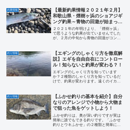
【最新釣果情報２０２１年２月】
釣果情報
和歌山県・煙樹ヶ浜のショアジギ
ング釣果～青物の回遊が始まっ
た？！～
２０２１年の年明けより、「煙樹ヶ浜」
で思うような釣果が出ていませんでした
が、２月の中旬から青物の回遊がコンス
タントになり、釣果が出てきたので報告
します。私を含め周りでもサゴシやハマ
チが上がっているので、ヒットジグやパ
【エギングのしゃくり方を徹底解
釣り情報
ターンを紹介しますので、釣行に行かれ
説】エギを自由自在にコントロー
る際の参考にしてください。
ル！知らないと釣果が変わる？！
エギングのしゃくり方を知っています
か？２種類のしゃくり方を知っているだ
けで、釣果が変わります。遠くのイカ、
近くのイカへのしゃくり方を覚えておく
だけで広範囲のイカにエギをアピールで
きます。釣れない時に釣果がアップしま
【ふかせ釣りの基本を紹介】自分
釣り情報
す。ぜひこの機会に覚えてみてくださ
なりのアレンジで小物から大物ま
い。
で狙った魚をゲットしよう！
ふかせ釣りは、奥が深い釣りですが実は
簡単に誰でもできる釣りです。「ふかせ
釣りとウキふかせ」の２種類と簡単にで
きるふかせ釣りを紹介しているので、と