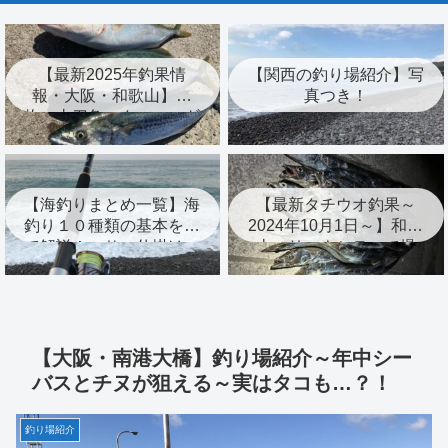
【最新2025年釣果情
【関西の釣り場紹介】写
報・大阪・和歌山】青
真つき！
物・太刀魚・タコ・エギ
ング・キスなど！
【海釣りまとめ一覧】海
【最新タチウオ釣果～
釣り１０種類の基本を全
2024年10月1日～】和歌
て解説！エサ、仕掛け、
山マリーナシティで爆
時期、おすすめ度も紹
釣！釣果アップの秘訣紹
介！
介！
【大阪・南港大橋】釣り場紹介～年中シー
バスとチヌが狙える～実はタコも…？！
釣り場紹介