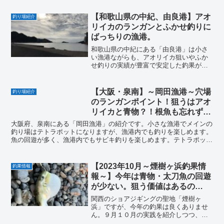
りあえずしてみたい人も、本格的に始め
たい人も参考にしてみてください。
【和歌山県の中紀、由良港】アオ
釣り場紹介
リイカのランガンとふかせ釣りに
ばっちりの漁港。
和歌山県の中紀にある「由良港」は小さ
い漁港ながらも、アオリイカ狙いやふか
せ釣りの実績が豊富で安定した釣果が得
られます。中紀にいく際の一つのポイン
トとして頭に入れておくと、大切な休日
の釣果アップにつながります。
【大阪・泉南】～岡田漁港～穴場
釣り場紹介
のランガンポイント！狙うはアオ
リイカと青物？！根魚も忘れず
に。
大阪府、泉南にある「岡田漁港」の紹介です。小さな漁港でメインの
釣り場はテトラポットになりますが、漁港内でも釣りを楽しめます。
魚の回遊が多く、漁港内でもサビキ釣りを楽しめます。テトラポット
に慣れている人にはおすすめの釣り場なので、ランガンのポイントに
加えてみてください。エギング、ショアジギング、根魚狙いにどう
ぞ。
【2023年10月～煙樹ヶ浜釣果情
釣果情報
報～】今年は青物・太刀魚の回遊
が少ない。狙う価値はあるの
か？！
関西のショアジギングの聖地「煙樹ヶ
浜」ですが、今年の釣果は良くありませ
ん。９月１０月の実践を紹介しつつ、今
後の予想も書いていくので、近くに行か